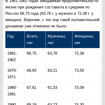
В 1961-1962 годах ожидаемая продолжительности
жизни при рождении составила в среднем по
России 68,75 года (63,78 г. у мужчин и 72,38 г. у
женщин). Впрочем, с тех пор такой положительной
динамики уже отмечено не было:
Год
Всего,
Мужчины,
Женщины,
лет
лет
лет
1961-
68,75
63,78
72,38
1962
1970-
68,93
63,21
73,55
1971
1980-
67,61
61,53
73,09
1981
1990
69,19
63,73
74,30